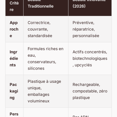
Critè
Traditionnelle
(2026)
re
App
Correctrice,
Préventive,
roch
couvrante,
réparatrice,
e
standardisée
personnalisée
Formules riches en
Ingr
Actifs concentrés,
eau,
édie
biotechnologiques
conservateurs,
nts
, upcyclés
silicones
Plastique à usage
Pac
Rechargeable,
unique,
kagi
compostable, zéro
emballages
ng
plastique
volumineux
Pers