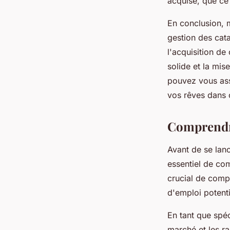
acquise, que ce 
En conclusion, m
gestion des cat
l'acquisition d
solide et la mi
pouvez vous ass
vos rêves dans 
Comprendre
Avant de se lanc
essentiel de com
crucial de comp
d'emploi potent
En tant que spéc
marché et les r