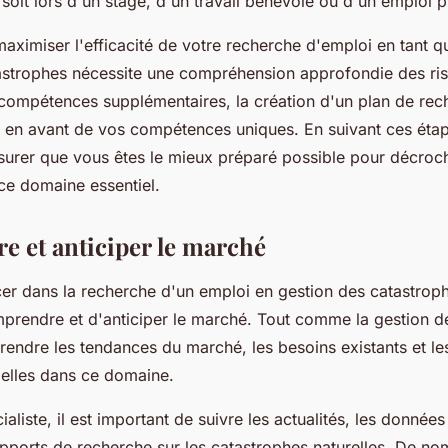
soit lors d'un stage, d'un travail bénévole ou d'un emploi 
aximiser l'efficacité de votre recherche d'emploi en tant qu
astrophes nécessite une compréhension approfondie des ri
e compétences supplémentaires, la création d'un plan de re
se en avant de vos compétences uniques. En suivant ces éta
urer que vous êtes le mieux préparé possible pour décroch
ce domaine essentiel.
 et anticiper le marché
er dans la recherche d'un emploi en gestion des catastrophe
prendre et d'anticiper le marché. Tout comme la gestion des
rendre les tendances du marché, les besoins existants et le
ielles dans ce domaine.
ialiste, il est important de suivre les actualités, les données
apports de recherche sur les catastrophes naturelles. De n