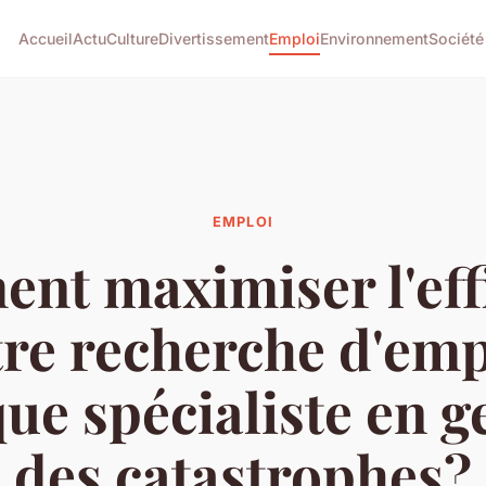
Accueil
Actu
Culture
Divertissement
Emploi
Environnement
Société
EMPLOI
nt maximiser l'effi
tre recherche d'emp
que spécialiste en g
des catastrophes?