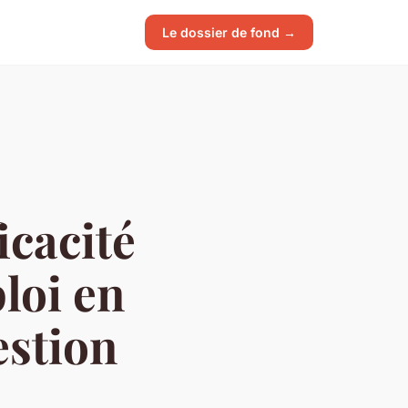
Le dossier de fond →
cacité
loi en
estion