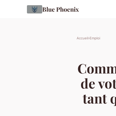
Blue Phoenix
Accueil
›
Emploi
Comme
de vo
tant 